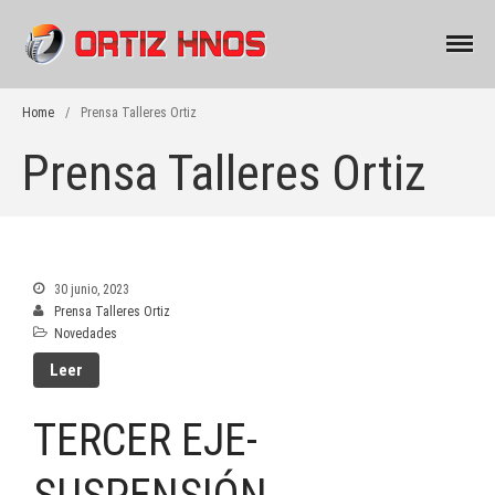
Alineación, Balanceo y
Talleres Ortiz Hnos.
Suspensiones
Home
/
Prensa Talleres Ortiz
Prensa Talleres Ortiz
INICIO
SERVICIOS
REPUESTOS
EMPRESA
30 junio, 2023
Prensa Talleres Ortiz
NOVEDADES
Novedades
CONTACTO
Leer
TERCER EJE-